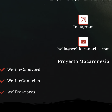
Instagram
hello@welikecanarias.com
Proyecto Macaronesia
WelikeCaboverde
WelikeCanarias
WelikeAzores