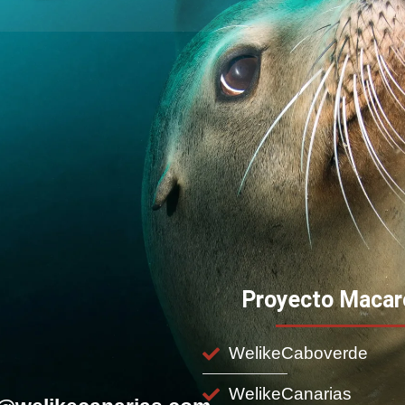
Proyecto Macar
WelikeCaboverde
WelikeCanarias