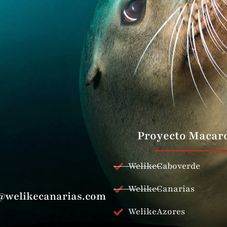
Proyecto Macar
WelikeCaboverde
WelikeCanarias
@welikecanarias.com
WelikeAzores