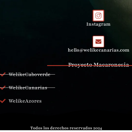
Instagram
hello@welikecanarias.com
Proyecto Macaronesia
WelikeCaboverde
WelikeCanarias
WelikeAzores
Todos los derechos reservados 2024