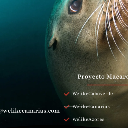
Proyecto Macar
WelikeCaboverde
WelikeCanarias
@welikecanarias.com
WelikeAzores