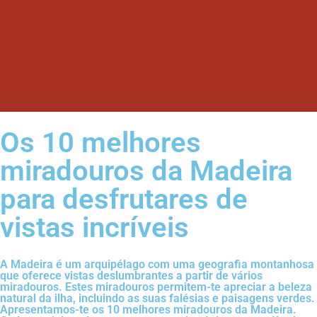
Os 10 melhores
miradouros da Madeira
para desfrutares de
vistas incríveis
A Madeira é um arquipélago com uma geografia montanhosa
que oferece vistas deslumbrantes a partir de vários
miradouros. Estes miradouros permitem-te apreciar a beleza
natural da ilha, incluindo as suas falésias e paisagens verdes.
Apresentamos-te os 10 melhores miradouros da Madeira.